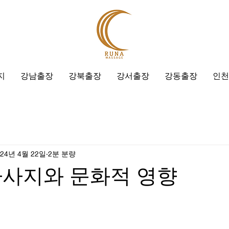
지
강남출장
강북출장
강서출장
강동출장
인천
024년 4월 22일
2분 분량
마사지와 문화적 영향