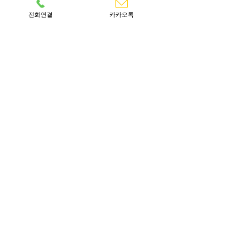
전화연결
카카오톡
댓글
발리식 스파 의