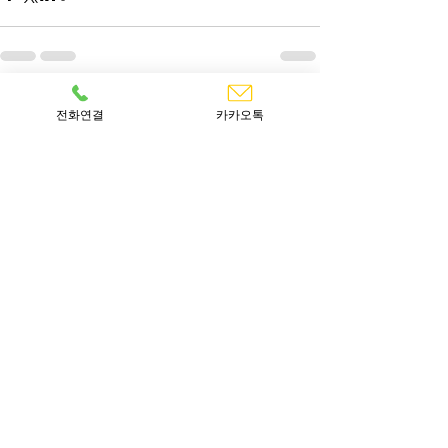
최근 게시물
전체 보기
전화연결
카카오톡