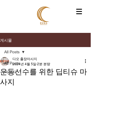
게시물
All Posts
다오 출장마사지
All Posts
2024년 4월 5일
2분 분량
운동선수를 위한 딥티슈 마
마사지
사지